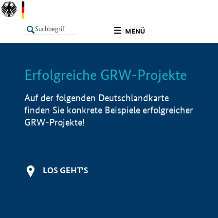
undefined
MENÜ
Erfolgreiche GRW-Projekte
LISTE
Filter
Info
Auf der folgenden Deutschlandkarte
finden Sie konkrete Beispiele erfolgreicher
GRW-Projekte!
LOS GEHT'S