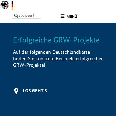
undefined
MENÜ
Erfolgreiche GRW-Projekte
LISTE
Filter
Info
Auf der folgenden Deutschlandkarte
finden Sie konkrete Beispiele erfolgreicher
GRW-Projekte!
LOS GEHT'S