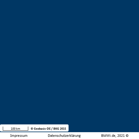
100 km
© Geobasis-DE / BKG 2015
Impressum
Datenschutzerklärung
BMWi.de, 2021 ©