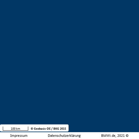
100 km
© Geobasis-DE / BKG 2015
Impressum
Datenschutzerklärung
BMWi.de, 2021 ©