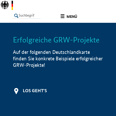
undefined
MENÜ
Erfolgreiche GRW-Projekte
LISTE
Filter
Info
Auf der folgenden Deutschlandkarte
finden Sie konkrete Beispiele erfolgreicher
GRW-Projekte!
LOS GEHT'S