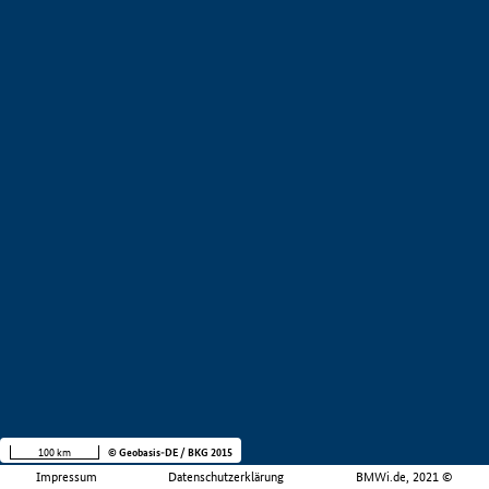
100 km
© Geobasis-DE / BKG 2015
Impressum
Datenschutzerklärung
BMWi.de, 2021 ©