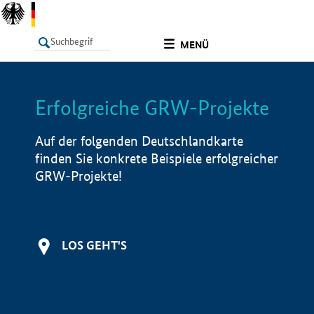
undefined
MENÜ
Erfolgreiche GRW-Projekte
LISTE
Filter
Info
Auf der folgenden Deutschlandkarte
finden Sie konkrete Beispiele erfolgreicher
GRW-Projekte!
LOS GEHT'S