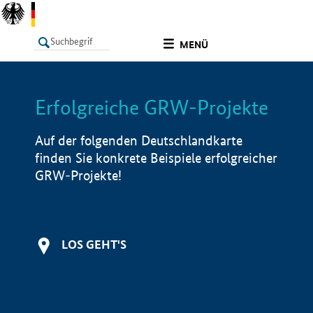
undefined
MENÜ
Erfolgreiche GRW-Projekte
LISTE
Filter
Info
Auf der folgenden Deutschlandkarte
finden Sie konkrete Beispiele erfolgreicher
GRW-Projekte!
LOS GEHT'S