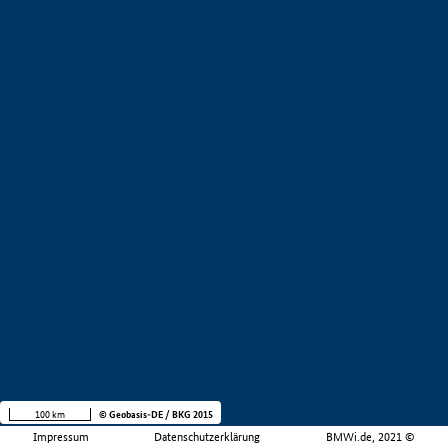
100 km
© Geobasis-DE / BKG 2015
Impressum
Datenschutzerklärung
BMWi.de, 2021 ©