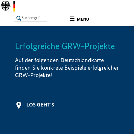
undefined
MENÜ
Erfolgreiche GRW-Projekte
LISTE
Filter
Info
Auf der folgenden Deutschlandkarte
finden Sie konkrete Beispiele erfolgreicher
GRW-Projekte!
LOS GEHT'S