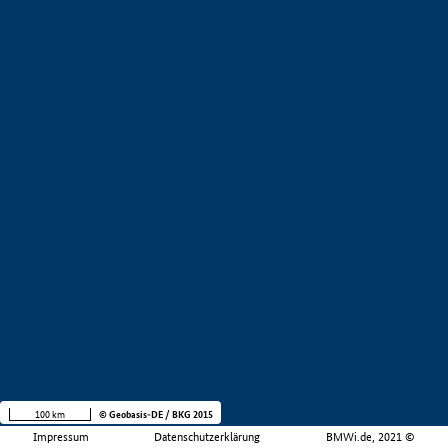
100 km
© Geobasis-DE / BKG 2015
Impressum
Datenschutzerklärung
BMWi.de, 2021 ©