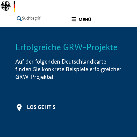
undefined
MENÜ
Erfolgreiche GRW-Projekte
LISTE
Filter
Info
Auf der folgenden Deutschlandkarte
finden Sie konkrete Beispiele erfolgreicher
GRW-Projekte!
LOS GEHT'S