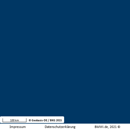
100 km
© Geobasis-DE / BKG 2015
Impressum
Datenschutzerklärung
BMWi.de, 2021 ©