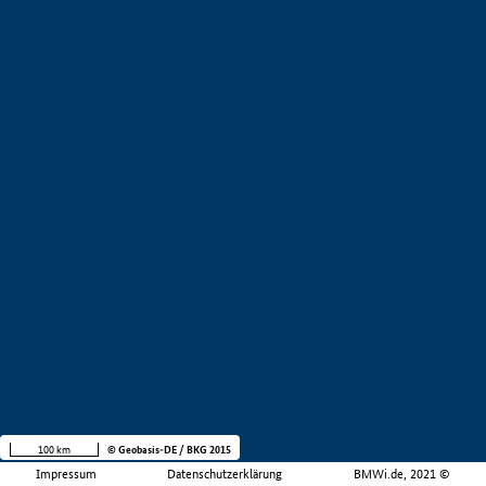
100 km
© Geobasis-DE / BKG 2015
Impressum
Datenschutzerklärung
BMWi.de, 2021 ©