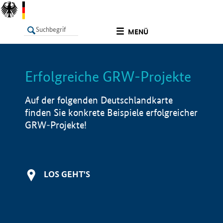
undefined
MENÜ
Erfolgreiche GRW-Projekte
LISTE
Filter
Info
Auf der folgenden Deutschlandkarte
finden Sie konkrete Beispiele erfolgreicher
GRW-Projekte!
LOS GEHT'S