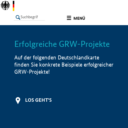
undefined
MENÜ
Erfolgreiche GRW-Projekte
LISTE
Filter
Info
Auf der folgenden Deutschlandkarte
finden Sie konkrete Beispiele erfolgreicher
GRW-Projekte!
LOS GEHT'S