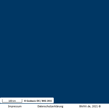
100 km
© Geobasis-DE / BKG 2015
Impressum
Datenschutzerklärung
BMWi.de, 2021 ©