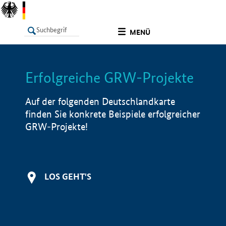
undefined
MENÜ
Erfolgreiche GRW-Projekte
LISTE
Filter
Info
Auf der folgenden Deutschlandkarte
finden Sie konkrete Beispiele erfolgreicher
GRW-Projekte!
LOS GEHT'S