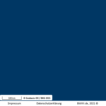
100 km
© Geobasis-DE / BKG 2015
Impressum
Datenschutzerklärung
BMWi.de, 2021 ©