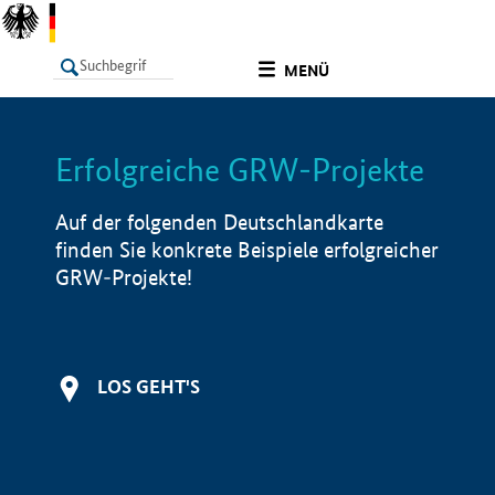
undefined
MENÜ
Erfolgreiche GRW-Projekte
LISTE
Filter
Info
Auf der folgenden Deutschlandkarte
finden Sie konkrete Beispiele erfolgreicher
GRW-Projekte!
LOS GEHT'S