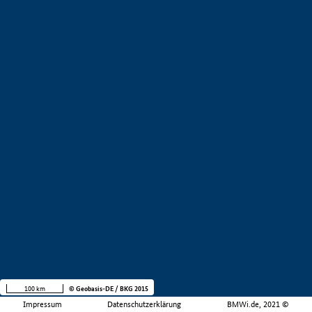
100 km
© Geobasis-DE / BKG 2015
Impressum
Datenschutzerklärung
BMWi.de, 2021 ©