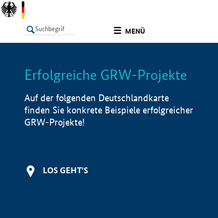
undefined
MENÜ
Erfolgreiche GRW-Projekte
LISTE
Filter
Info
Auf der folgenden Deutschlandkarte
finden Sie konkrete Beispiele erfolgreicher
GRW-Projekte!
LOS GEHT'S