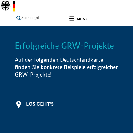
undefined
MENÜ
Erfolgreiche GRW-Projekte
LISTE
Filter
Info
Auf der folgenden Deutschlandkarte
finden Sie konkrete Beispiele erfolgreicher
GRW-Projekte!
LOS GEHT'S