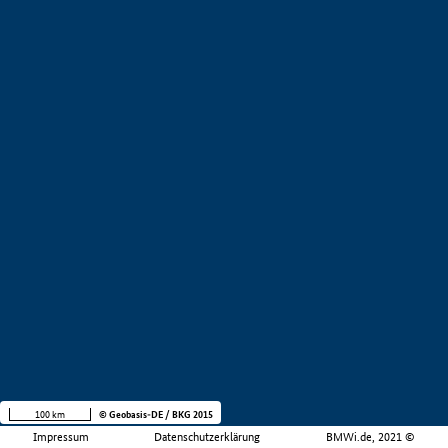
100 km
© Geobasis-DE / BKG 2015
Impressum
Datenschutzerklärung
BMWi.de, 2021 ©