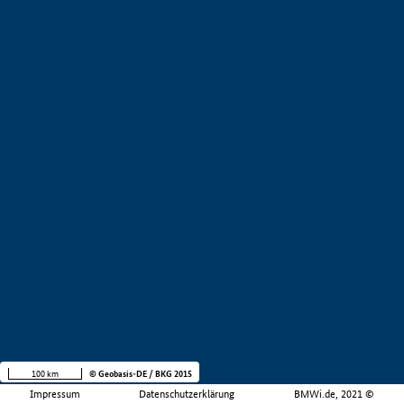
100 km
© Geobasis-DE / BKG 2015
Impressum
Datenschutzerklärung
BMWi.de, 2021 ©