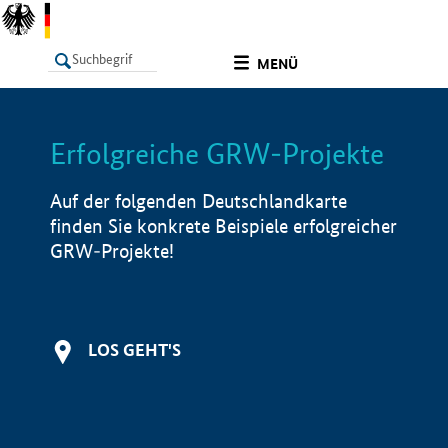
undefined
MENÜ
Erfolgreiche GRW-Projekte
LISTE
Filter
Info
Auf der folgenden Deutschlandkarte
finden Sie konkrete Beispiele erfolgreicher
GRW-Projekte!
LOS GEHT'S