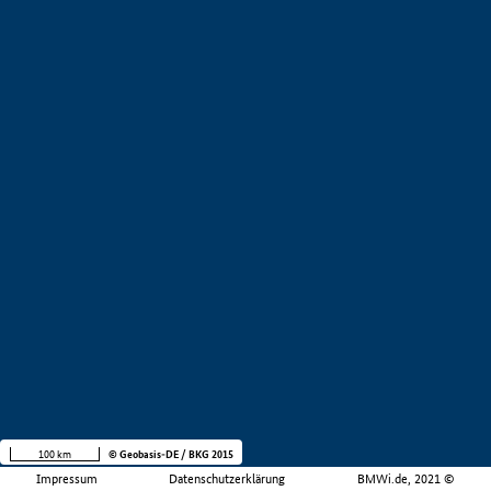
100 km
© Geobasis-DE / BKG 2015
Impressum
Datenschutzerklärung
BMWi.de, 2021 ©