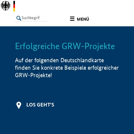
undefined
MENÜ
Erfolgreiche GRW-Projekte
LISTE
Filter
Info
Auf der folgenden Deutschlandkarte
finden Sie konkrete Beispiele erfolgreicher
GRW-Projekte!
LOS GEHT'S