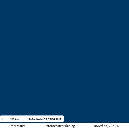
100 km
© Geobasis-DE / BKG 2015
Impressum
Datenschutzerklärung
BMWi.de, 2021 ©