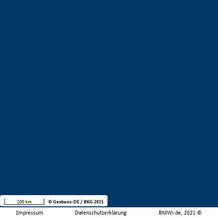
100 km
© Geobasis-DE / BKG 2015
Impressum
Datenschutzerklärung
BMWi.de, 2021 ©