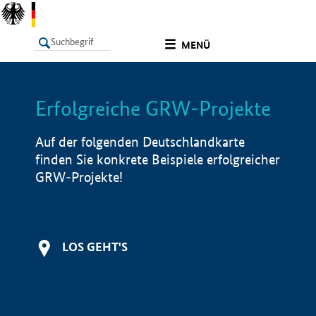
undefined
MENÜ
Erfolgreiche GRW-Projekte
LISTE
Filter
Info
Auf der folgenden Deutschlandkarte
finden Sie konkrete Beispiele erfolgreicher
GRW-Projekte!
LOS GEHT'S