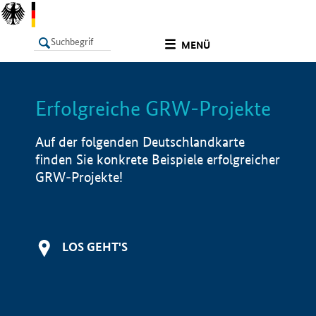
undefined
MENÜ
Erfolgreiche GRW-Projekte
LISTE
Filter
Info
Auf der folgenden Deutschlandkarte
finden Sie konkrete Beispiele erfolgreicher
GRW-Projekte!
LOS GEHT'S