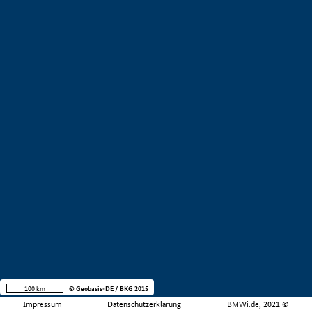
100 km
© Geobasis-DE / BKG 2015
Impressum
Datenschutzerklärung
BMWi.de, 2021 ©