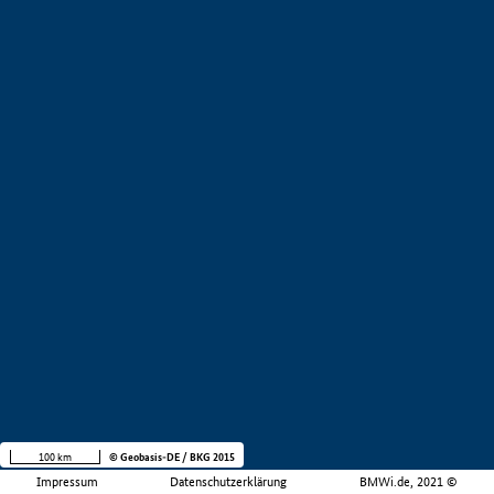
100 km
© Geobasis-DE / BKG 2015
Impressum
Datenschutzerklärung
BMWi.de, 2021 ©