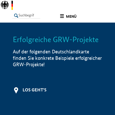
undefined
MENÜ
Erfolgreiche GRW-Projekte
LISTE
Filter
Info
Auf der folgenden Deutschlandkarte
finden Sie konkrete Beispiele erfolgreicher
GRW-Projekte!
LOS GEHT'S