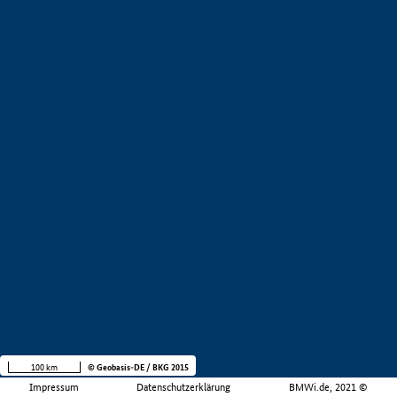
100 km
© Geobasis-DE / BKG 2015
Impressum
Datenschutzerklärung
BMWi.de, 2021 ©