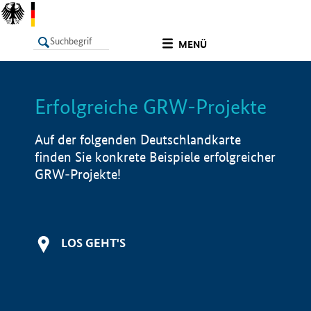
undefined
MENÜ
Erfolgreiche GRW-Projekte
LISTE
Filter
Info
Auf der folgenden Deutschlandkarte
finden Sie konkrete Beispiele erfolgreicher
GRW-Projekte!
LOS GEHT'S