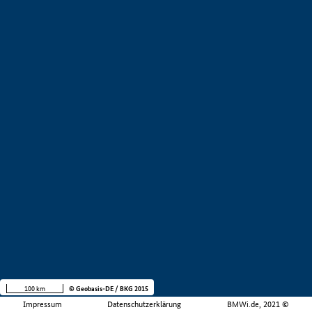
100 km
© Geobasis-DE / BKG 2015
Impressum
Datenschutzerklärung
BMWi.de, 2021 ©