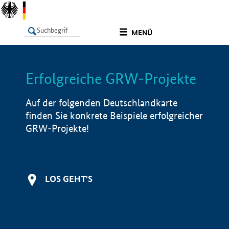
undefined
MENÜ
Erfolgreiche GRW-Projekte
LISTE
Filter
Info
Auf der folgenden Deutschlandkarte
finden Sie konkrete Beispiele erfolgreicher
GRW-Projekte!
LOS GEHT'S