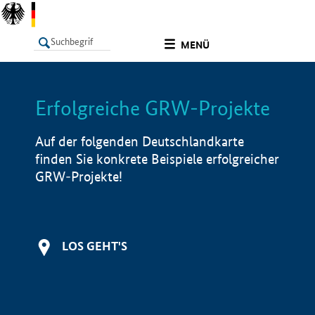
undefined
MENÜ
Erfolgreiche GRW-Projekte
LISTE
Filter
Info
Auf der folgenden Deutschlandkarte
finden Sie konkrete Beispiele erfolgreicher
GRW-Projekte!
LOS GEHT'S