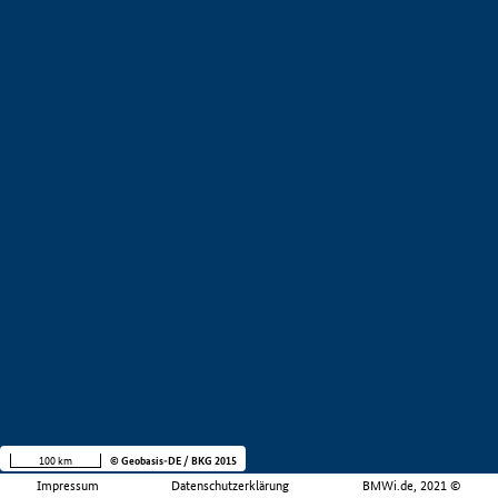
100 km
© Geobasis-DE / BKG 2015
Impressum
Datenschutzerklärung
BMWi.de, 2021 ©