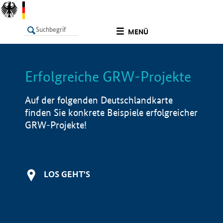
undefined
MENÜ
Erfolgreiche GRW-Projekte
LISTE
Filter
Info
Auf der folgenden Deutschlandkarte
finden Sie konkrete Beispiele erfolgreicher
GRW-Projekte!
LOS GEHT'S