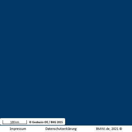
100 km
© Geobasis-DE / BKG 2015
Impressum
Datenschutzerklärung
BMWi.de, 2021 ©