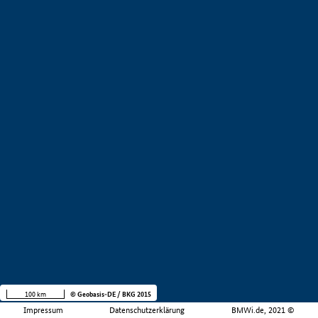
100 km
© Geobasis-DE / BKG 2015
Impressum
Datenschutzerklärung
BMWi.de, 2021 ©