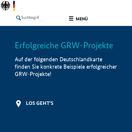
undefined
MENÜ
Erfolgreiche GRW-Projekte
LISTE
Filter
Info
Auf der folgenden Deutschlandkarte
finden Sie konkrete Beispiele erfolgreicher
GRW-Projekte!
LOS GEHT'S