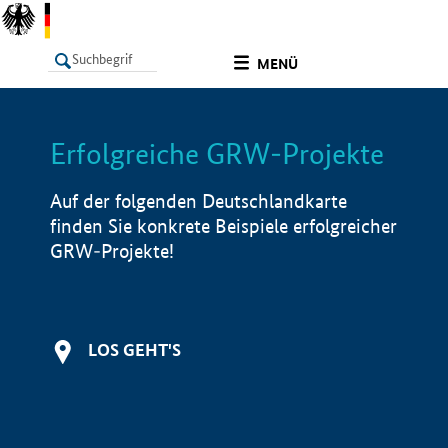
undefined
MENÜ
Erfolgreiche GRW-Projekte
LISTE
Filter
Info
Auf der folgenden Deutschlandkarte
finden Sie konkrete Beispiele erfolgreicher
GRW-Projekte!
LOS GEHT'S