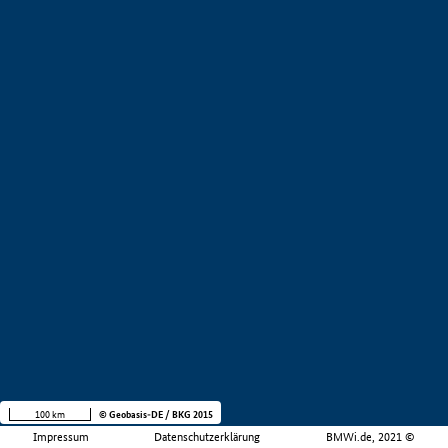
100 km
© Geobasis-DE / BKG 2015
Impressum
Datenschutzerklärung
BMWi.de, 2021 ©