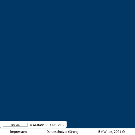
100 km
© Geobasis-DE / BKG 2015
Impressum
Datenschutzerklärung
BMWi.de, 2021 ©