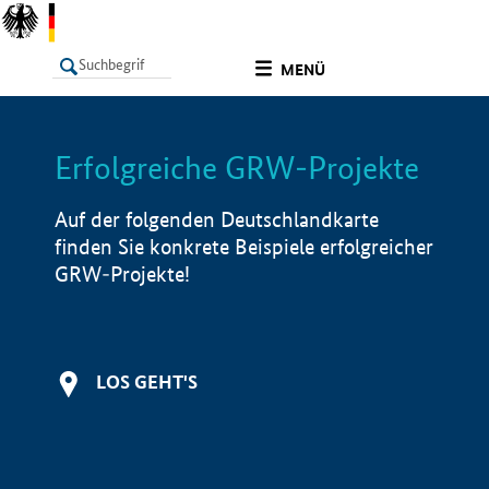
undefined
MENÜ
Erfolgreiche GRW-Projekte
LISTE
Filter
Info
Auf der folgenden Deutschlandkarte
finden Sie konkrete Beispiele erfolgreicher
GRW-Projekte!
LOS GEHT'S