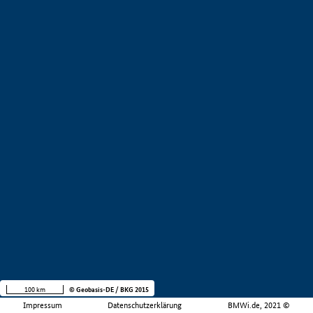
100 km
© Geobasis-DE / BKG 2015
Impressum
Datenschutzerklärung
BMWi.de, 2021 ©