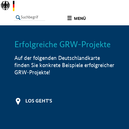
undefined
MENÜ
Erfolgreiche GRW-Projekte
LISTE
Filter
Info
Auf der folgenden Deutschlandkarte
finden Sie konkrete Beispiele erfolgreicher
GRW-Projekte!
LOS GEHT'S