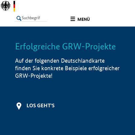
undefined
MENÜ
Erfolgreiche GRW-Projekte
LISTE
Filter
Info
Auf der folgenden Deutschlandkarte
finden Sie konkrete Beispiele erfolgreicher
GRW-Projekte!
LOS GEHT'S