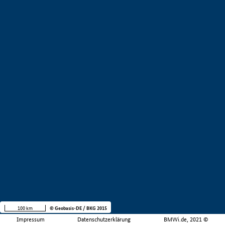
100 km
© Geobasis-DE / BKG 2015
Impressum
Datenschutzerklärung
BMWi.de, 2021 ©