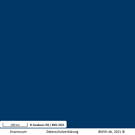
100 km
© Geobasis-DE / BKG 2015
Impressum
Datenschutzerklärung
BMWi.de, 2021 ©