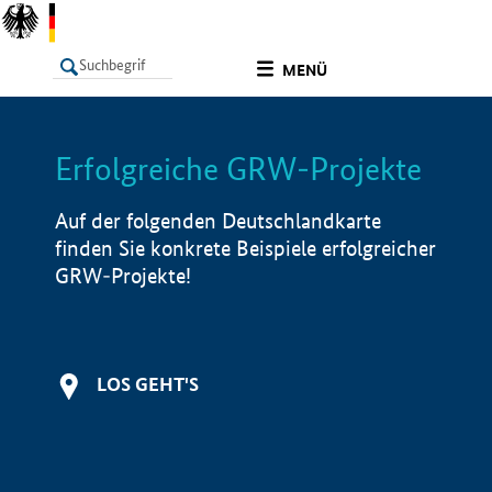
undefined
MENÜ
Erfolgreiche GRW-Projekte
LISTE
Filter
Info
Auf der folgenden Deutschlandkarte
finden Sie konkrete Beispiele erfolgreicher
GRW-Projekte!
LOS GEHT'S