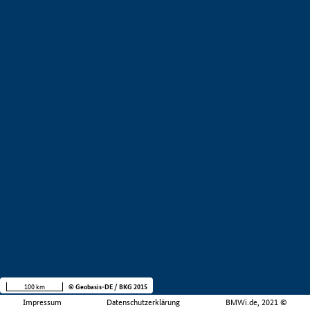
100 km
© Geobasis-DE / BKG 2015
Impressum
Datenschutzerklärung
BMWi.de, 2021 ©