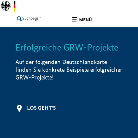
undefined
MENÜ
Erfolgreiche GRW-Projekte
LISTE
Filter
Info
Auf der folgenden Deutschlandkarte
finden Sie konkrete Beispiele erfolgreicher
GRW-Projekte!
LOS GEHT'S