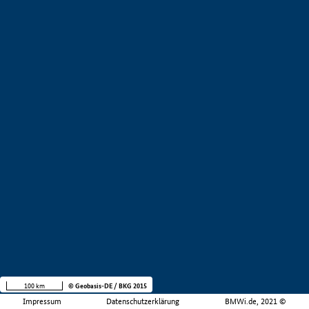
100 km
© Geobasis-DE / BKG 2015
Impressum
Datenschutzerklärung
BMWi.de, 2021 ©