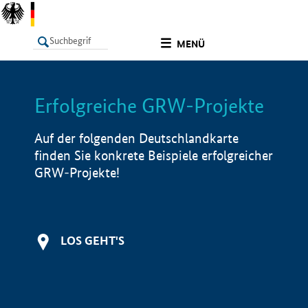
undefined
MENÜ
Erfolgreiche GRW-Projekte
LISTE
Filter
Info
Auf der folgenden Deutschlandkarte
finden Sie konkrete Beispiele erfolgreicher
GRW-Projekte!
LOS GEHT'S