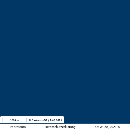
100 km
© Geobasis-DE / BKG 2015
Impressum
Datenschutzerklärung
BMWi.de, 2021 ©