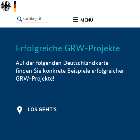
undefined
MENÜ
Erfolgreiche GRW-Projekte
LISTE
Filter
Info
Auf der folgenden Deutschlandkarte
finden Sie konkrete Beispiele erfolgreicher
GRW-Projekte!
LOS GEHT'S