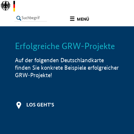
undefined
MENÜ
Erfolgreiche GRW-Projekte
LISTE
Filter
Info
Auf der folgenden Deutschlandkarte
finden Sie konkrete Beispiele erfolgreicher
GRW-Projekte!
LOS GEHT'S