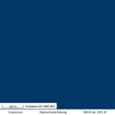
100 km
© Geobasis-DE / BKG 2015
Impressum
Datenschutzerklärung
BMWi.de, 2021 ©