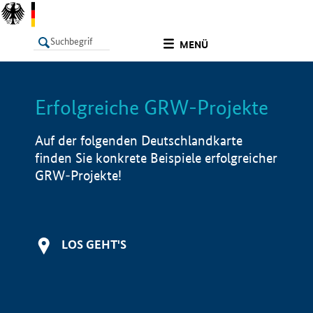
undefined
MENÜ
Erfolgreiche GRW-Projekte
LISTE
Filter
Info
Auf der folgenden Deutschlandkarte
finden Sie konkrete Beispiele erfolgreicher
GRW-Projekte!
LOS GEHT'S