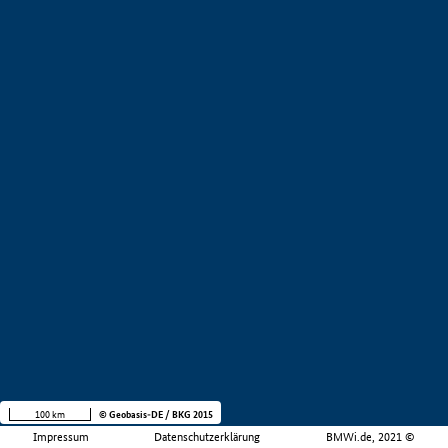
100 km
© Geobasis-DE / BKG 2015
Impressum
Datenschutzerklärung
BMWi.de, 2021 ©