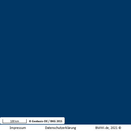
100 km
© Geobasis-DE / BKG 2015
Impressum
Datenschutzerklärung
BMWi.de, 2021 ©