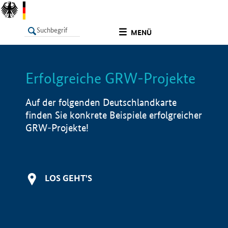
undefined
MENÜ
Erfolgreiche GRW-Projekte
LISTE
Filter
Info
Auf der folgenden Deutschlandkarte
finden Sie konkrete Beispiele erfolgreicher
GRW-Projekte!
LOS GEHT'S