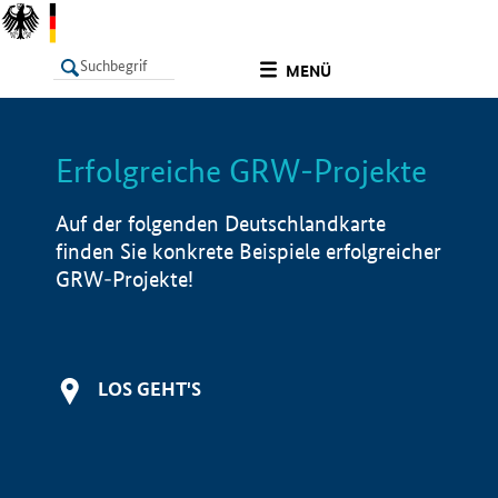
undefined
MENÜ
Erfolgreiche GRW-Projekte
LISTE
Filter
Info
Auf der folgenden Deutschlandkarte
finden Sie konkrete Beispiele erfolgreicher
GRW-Projekte!
LOS GEHT'S