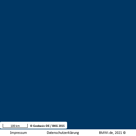
100 km
© Geobasis-DE / BKG 2015
Impressum
Datenschutzerklärung
BMWi.de, 2021 ©