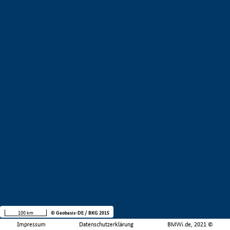
100 km
© Geobasis-DE / BKG 2015
Impressum
Datenschutzerklärung
BMWi.de, 2021 ©