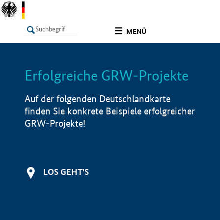
undefined
MENÜ
Erfolgreiche GRW-Projekte
LISTE
Filter
Info
Auf der folgenden Deutschlandkarte
finden Sie konkrete Beispiele erfolgreicher
GRW-Projekte!
LOS GEHT'S