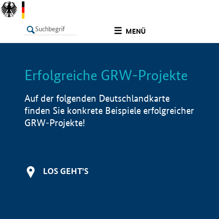
undefined
MENÜ
Erfolgreiche GRW-Projekte
LISTE
Filter
Info
Auf der folgenden Deutschlandkarte
finden Sie konkrete Beispiele erfolgreicher
GRW-Projekte!
LOS GEHT'S