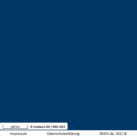
100 km
© Geobasis-DE / BKG 2015
Impressum
Datenschutzerklärung
BMWi.de, 2021 ©