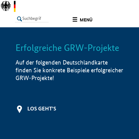
undefined
MENÜ
Erfolgreiche GRW-Projekte
LISTE
Filter
Info
Auf der folgenden Deutschlandkarte
finden Sie konkrete Beispiele erfolgreicher
GRW-Projekte!
LOS GEHT'S