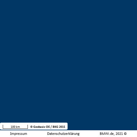
100 km
© Geobasis-DE / BKG 2015
Impressum
Datenschutzerklärung
BMWi.de, 2021 ©