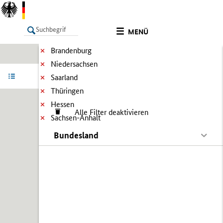
MENÜ
Brandenburg
Niedersachsen
LISTE
Ergebnisse filtern
Info
Saarland
Thüringen
Hessen
Alle Filter deaktivieren
Sachsen-Anhalt
Bundesland