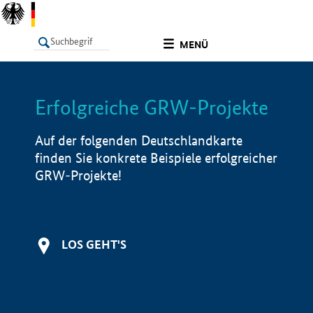
undefined
MENÜ
Erfolgreiche GRW-Projekte
LISTE
Filter
Info
Auf der folgenden Deutschlandkarte
finden Sie konkrete Beispiele erfolgreicher
GRW-Projekte!
LOS GEHT'S