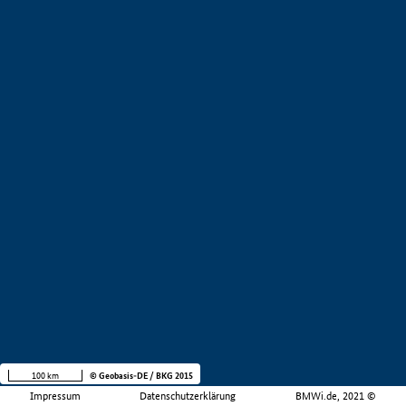
100 km
© Geobasis-DE / BKG 2015
Impressum
Datenschutzerklärung
BMWi.de, 2021 ©