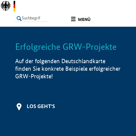
undefined
MENÜ
Erfolgreiche GRW-Projekte
LISTE
Filter
Info
Auf der folgenden Deutschlandkarte
finden Sie konkrete Beispiele erfolgreicher
GRW-Projekte!
LOS GEHT'S