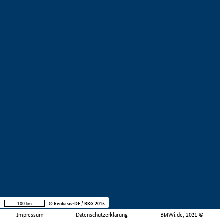
100 km
© Geobasis-DE / BKG 2015
Impressum
Datenschutzerklärung
BMWi.de, 2021 ©