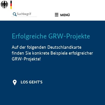
undefined
MENÜ
Erfolgreiche GRW-Projekte
LISTE
Filter
Info
Auf der folgenden Deutschlandkarte
finden Sie konkrete Beispiele erfolgreicher
GRW-Projekte!
LOS GEHT'S