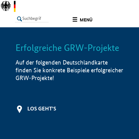
undefined
MENÜ
Erfolgreiche GRW-Projekte
LISTE
Filter
Info
Auf der folgenden Deutschlandkarte
finden Sie konkrete Beispiele erfolgreicher
GRW-Projekte!
LOS GEHT'S