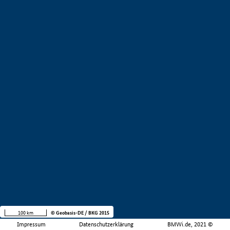
100 km
© Geobasis-DE / BKG 2015
Impressum
Datenschutzerklärung
BMWi.de, 2021 ©