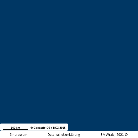
100 km
© Geobasis-DE / BKG 2015
Impressum
Datenschutzerklärung
BMWi.de, 2021 ©