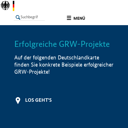
undefined
MENÜ
Erfolgreiche GRW-Projekte
LISTE
Filter
Info
Auf der folgenden Deutschlandkarte
finden Sie konkrete Beispiele erfolgreicher
GRW-Projekte!
LOS GEHT'S