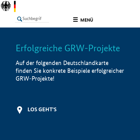
undefined
MENÜ
Erfolgreiche GRW-Projekte
LISTE
Filter
Info
Auf der folgenden Deutschlandkarte
finden Sie konkrete Beispiele erfolgreicher
GRW-Projekte!
LOS GEHT'S