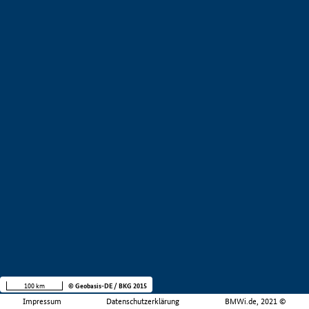
100 km
© Geobasis-DE / BKG 2015
Impressum
Datenschutzerklärung
BMWi.de, 2021 ©