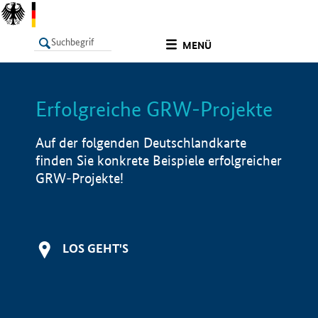
undefined
MENÜ
Erfolgreiche GRW-Projekte
LISTE
Filter
Info
Auf der folgenden Deutschlandkarte
finden Sie konkrete Beispiele erfolgreicher
GRW-Projekte!
LOS GEHT'S