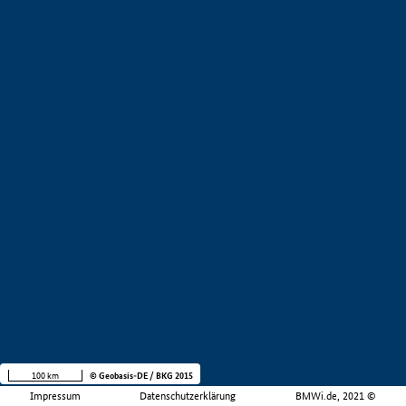
100 km
© Geobasis-DE / BKG 2015
Impressum
Datenschutzerklärung
BMWi.de, 2021 ©