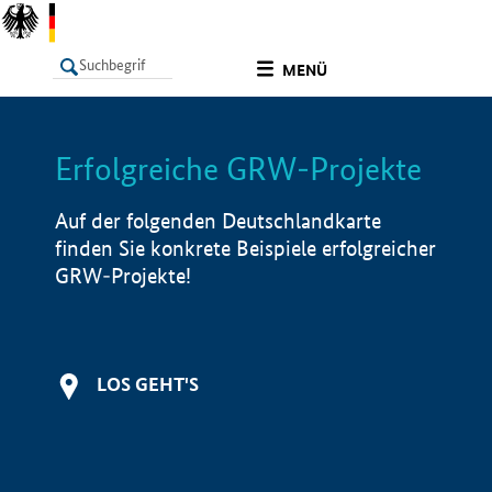
undefined
MENÜ
Erfolgreiche GRW-Projekte
LISTE
Filter
Info
Auf der folgenden Deutschlandkarte
finden Sie konkrete Beispiele erfolgreicher
GRW-Projekte!
LOS GEHT'S