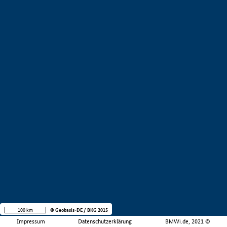
100 km
© Geobasis-DE / BKG 2015
Impressum
Datenschutzerklärung
BMWi.de, 2021 ©