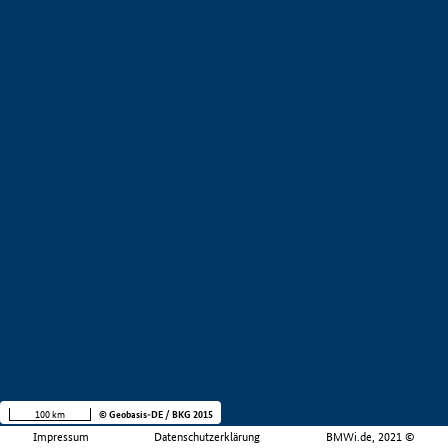
100 km
© Geobasis-DE / BKG 2015
Impressum
Datenschutzerklärung
BMWi.de, 2021 ©