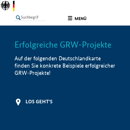
undefined
MENÜ
Erfolgreiche GRW-Projekte
LISTE
Filter
Info
Auf der folgenden Deutschlandkarte
finden Sie konkrete Beispiele erfolgreicher
GRW-Projekte!
LOS GEHT'S