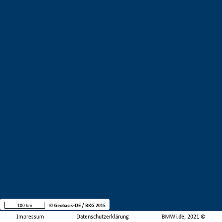
100 km
© Geobasis-DE / BKG 2015
Impressum
Datenschutzerklärung
BMWi.de, 2021 ©