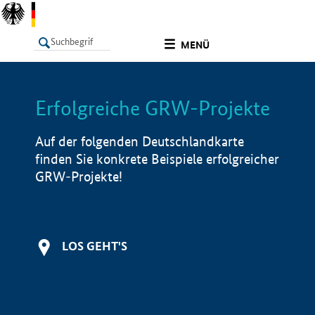
undefined
MENÜ
Erfolgreiche GRW-Projekte
LISTE
Filter
Info
Auf der folgenden Deutschlandkarte
finden Sie konkrete Beispiele erfolgreicher
GRW-Projekte!
LOS GEHT'S